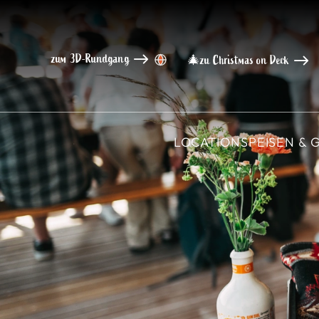
zum 3D-Rundgang
🎄
zu Christmas on Deck
LOCATION
SPEISEN &