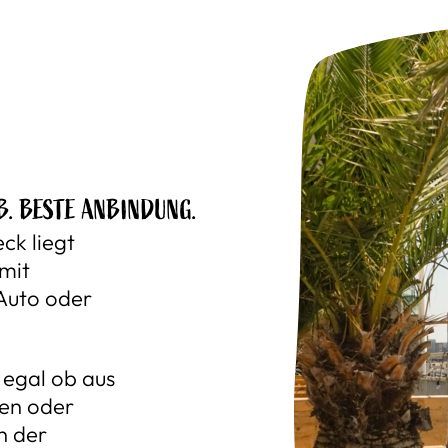
B. BESTE ANBINDUNG.
ck liegt
 mit
Auto oder
 egal ob aus
ken oder
h der