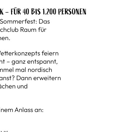
 – FÜR 40 BIS 1.200 PERSONEN
 Sommerfest: Das
achclub Raum für
nen.
tterkonzepts feiern
ht – ganz entspannt,
mmel mal nordisch
lanst? Dann erweitern
lächen und
inem Anlass an: