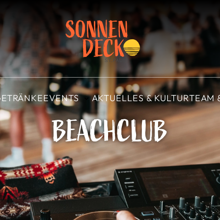
 GETRÄNKE
EVENTS
AKTUELLES & KULTUR
TEAM 
BEACHCLUB