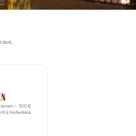
 aus,
EN
Personen — 300 €
ill & Hafenblick.