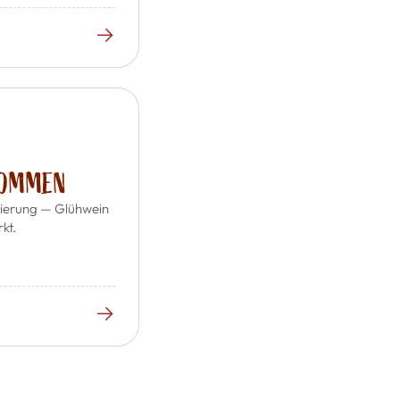
→
KOMMEN
vierung — Glühwein
kt.
→